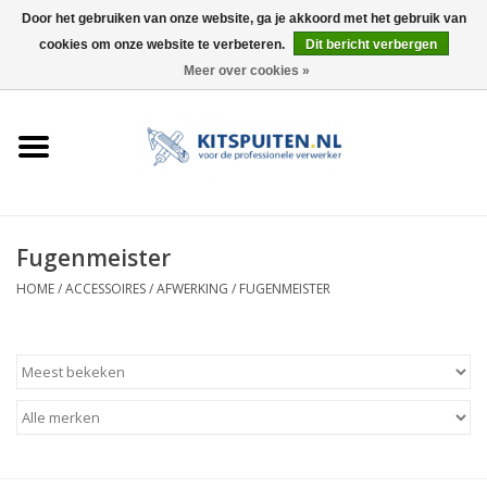
Door het gebruiken van onze website, ga je akkoord met het gebruik van
cookies om onze website te verbeteren.
Dit bericht verbergen
0 Artikelen - €0,00
Meer over cookies »
HOME
ACTIE
KITSPUITEN
Fugenmeister
ELEKTRISCH
HOME
/
ACCESSOIRES
/
AFWERKING
/
FUGENMEISTER
HANDDRUK
LUCHTDRUK
ACCESSOIRES