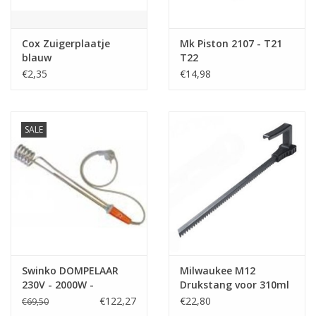
Cox Zuigerplaatje
Mk Piston 2107 - T21
blauw
T22
€2,35
€14,98
SALE
Swinko DOMPELAAR
Milwaukee M12
230V - 2000W -
Drukstang voor 310ml
RESETAUTOMAAT
patroonhouder
€122,27
€22,80
€69,50