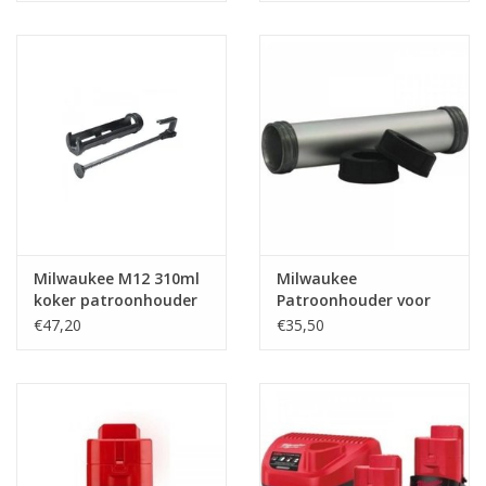
Milwaukee M12 310ml
Milwaukee
koker patroonhouder
Patroonhouder voor
voor C12 PCG
kitworsten 600ml
€47,20
€35,50