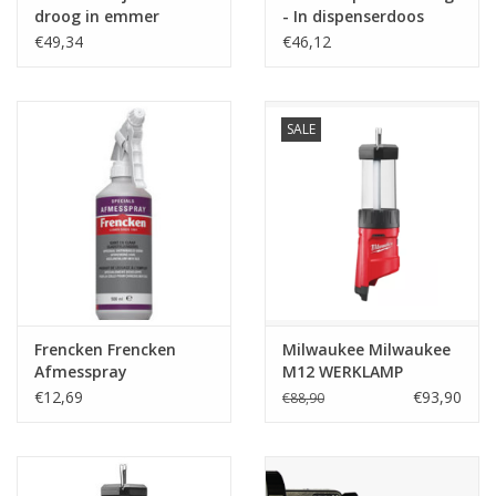
droog in emmer
- In dispenserdoos
€49,34
€46,12
SALE
Frencken Frencken
Milwaukee Milwaukee
Afmesspray
M12 WERKLAMP
€12,69
€93,90
€88,90