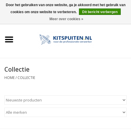
Door het gebruiken van onze website, ga je akkoord met het gebruik van
cookies om onze website te verbeteren.
Dit bericht verbergen
0 Artikelen - €0,00
Meer over cookies »
HOME
ACTIE
KITSPUITEN
Collectie
ELEKTRISCH
HOME
/
COLLECTIE
HANDDRUK
LUCHTDRUK
ACCESSOIRES