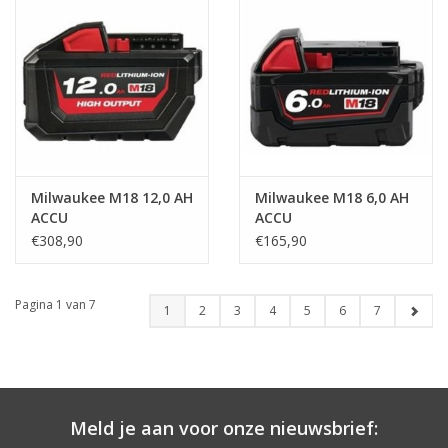
Milwaukee M18 12,0 AH
Milwaukee M18 6,0 AH
ACCU
ACCU
€308,90
€165,90
Pagina 1 van 7
1
2
3
4
5
6
7
Meld je aan voor onze nieuwsbrief: