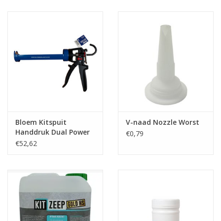
CONTACT
Bloem Kitspuit
V-naad Nozzle Worst
Handdruk Dual Power
€0,79
310 ml
€52,62