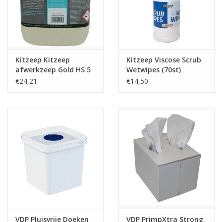
Kitzeep Kitzeep
Kitzeep Viscose Scrub
afwerkzeep Gold HS 5
Wetwipes (70st)
Liter
€24,21
€14,50
VDP Pluisvrije Doeken
VDP PrimpXtra Strong