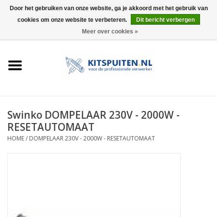
Door het gebruiken van onze website, ga je akkoord met het gebruik van
cookies om onze website te verbeteren.
Dit bericht verbergen
0 Artikelen - €0,00
Meer over cookies »
HOME
ACTIE
KITSPUITEN
Swinko DOMPELAAR 230V - 2000W -
RESETAUTOMAAT
ELEKTRISCH
HOME
/
DOMPELAAR 230V - 2000W - RESETAUTOMAAT
HANDDRUK
LUCHTDRUK
ACCESSOIRES