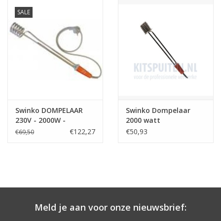
SALE
CONTACT
Swinko DOMPELAAR
Swinko Dompelaar
230V - 2000W -
2000 watt
RESETAUTOMAAT
€122,27
€50,93
€69,50
Meld je aan voor onze nieuwsbrief: