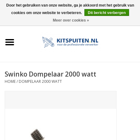
Door het gebruiken van onze website, ga je akkoord met het gebruik van
cookies om onze website te verbeteren.
Dit bericht verbergen
0 Artikelen - €0,00
Meer over cookies »
HOME
ACTIE
KITSPUITEN
Swinko Dompelaar 2000 watt
HOME
/
DOMPELAAR 2000 WATT
ELEKTRISCH
HANDDRUK
LUCHTDRUK
ACCESSOIRES