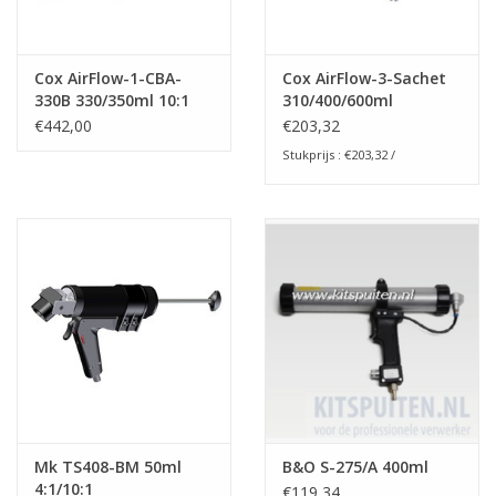
Cox AirFlow-1-CBA-
Cox AirFlow-3-Sachet
330B 330/350ml 10:1
310/400/600ml
€442,00
€203,32
Stukprijs : €203,32 /
Mk TS408-BM 50ml
B&O S-275/A 400ml
4:1/10:1
€119,34