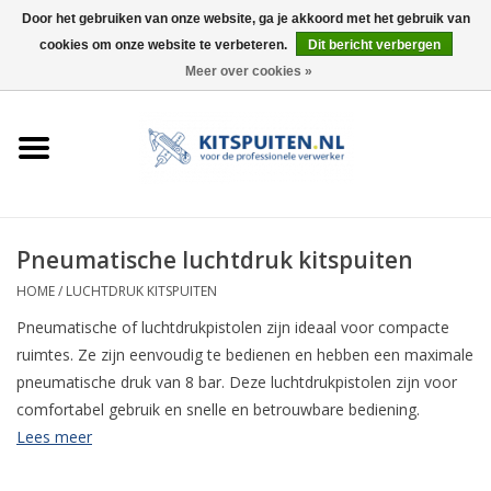
Door het gebruiken van onze website, ga je akkoord met het gebruik van
cookies om onze website te verbeteren.
Dit bericht verbergen
0 Artikelen - €0,00
Meer over cookies »
HOME
ACTIE
KITSPUITEN
Pneumatische luchtdruk kitspuiten
ELEKTRISCH
HOME
/
LUCHTDRUK KITSPUITEN
Pneumatische of luchtdrukpistolen zijn ideaal voor compacte
HANDDRUK
ruimtes. Ze zijn eenvoudig te bedienen en hebben een maximale
pneumatische druk van 8 bar. Deze luchtdrukpistolen zijn voor
comfortabel gebruik en snelle en betrouwbare bediening.
LUCHTDRUK
Lees meer
ACCESSOIRES