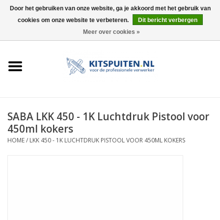
Door het gebruiken van onze website, ga je akkoord met het gebruik van
cookies om onze website te verbeteren.
Dit bericht verbergen
0 Artikelen - €0,00
Meer over cookies »
HOME
ACTIE
KITSPUITEN
SABA LKK 450 - 1K Luchtdruk Pistool voor
450ml kokers
ELEKTRISCH
HOME
/
LKK 450 - 1K LUCHTDRUK PISTOOL VOOR 450ML KOKERS
HANDDRUK
LUCHTDRUK
ACCESSOIRES