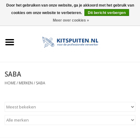
Door het gebruiken van onze website, ga je akkoord met het gebruik van
cookies om onze website te verbeteren.
Dit bericht verbergen
0 Artikelen - €0,00
Meer over cookies »
HOME
ACTIE
KITSPUITEN
SABA
ELEKTRISCH
HOME
/
MERKEN
/
SABA
HANDDRUK
LUCHTDRUK
ACCESSOIRES