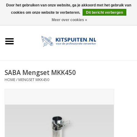
Door het gebruiken van onze website, ga je akkoord met het gebruik van
cookies om onze website te verbeteren.
Dit bericht verbergen
0 Artikelen - €0,00
Meer over cookies »
HOME
ACTIE
KITSPUITEN
SABA Mengset MKK450
HOME
/
MENGSET MKK450
ELEKTRISCH
HANDDRUK
LUCHTDRUK
ACCESSOIRES