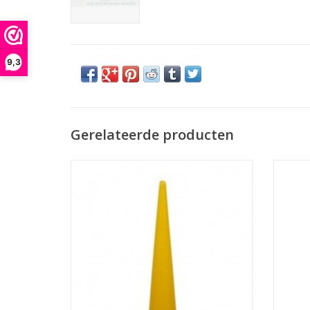
9,3
Gerelateerde producten
Nozzle geel (063), standaard nozzle voor
Noz
oudere MK-spuiten.
TOEVOEGEN AAN WINKELWAGEN
TO