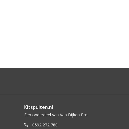
Kitspuiten.nl
Een onderdeel van Van Dijken Pro
0592 272 780