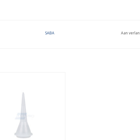
SABA
Aan verlan
zle HB wordt vaak toegepast bij
mengkokers 450ml.
EVOEGEN AAN WINKELWAGEN