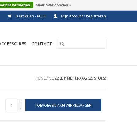
bericht verbergen
Meer over cookies »
0 Artikelen - €0,00
Mijn account / Registreren
ACCESSOIRES
CONTACT
HOME
/
NOZZLE P MET KRAAG (25 STUKS)
+
TOEVOEGEN AAN WINKELWAGEN
-