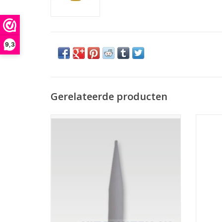
9,3
Gerelateerde producten
Nozzle P met kraag, voor gebruik op LKB
Noz
2500-7500 spuiten.
TOEVOEGEN AAN WINKELWAGEN
TO