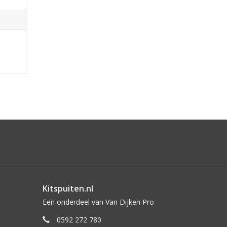
Kitspuiten.nl
Een onderdeel van Van Dijken Pro
0592 272 780