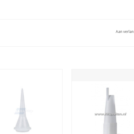
Aan verlan
zle HB wordt vaak toegepast bij
V-Nozzle voor Kokers
mengkokers 450ml.
TOEVOEGEN AAN WINKELWA
EVOEGEN AAN WINKELWAGEN