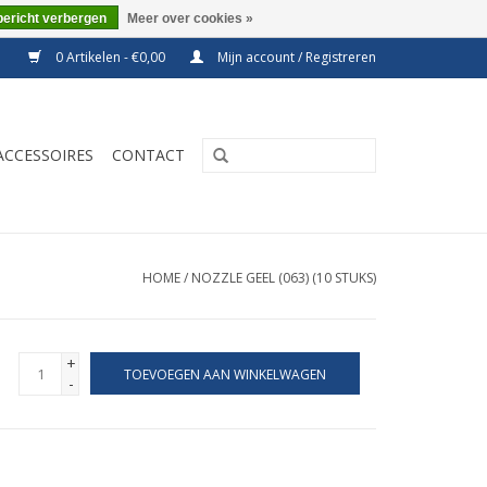
bericht verbergen
Meer over cookies »
0 Artikelen - €0,00
Mijn account / Registreren
ACCESSOIRES
CONTACT
HOME
/
NOZZLE GEEL (063) (10 STUKS)
+
TOEVOEGEN AAN WINKELWAGEN
-