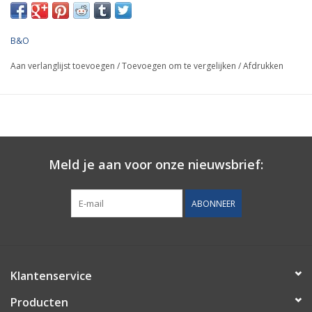
Geschikt voor werken met bulkmateriaal
Aanzuigdruk: 6 - 7 bar. Perskracht: 3 - 6 bar.
B&O
Cilindervolume: ca. 2000ml
Cilinderdiameter: 72mm
Aan verlanglijst toevoegen
/
Toevoegen om te vergelijken
/
Afdrukken
Cilinderlengte: 560mm
Gewicht: ca.3 kg.
Meld je aan voor onze nieuwsbrief:
ABONNEER
Klantenservice
Producten