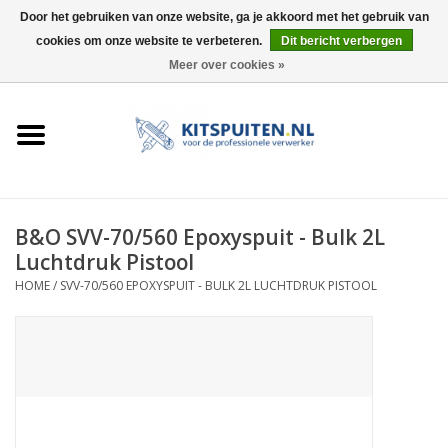
Door het gebruiken van onze website, ga je akkoord met het gebruik van
cookies om onze website te verbeteren.
Dit bericht verbergen
0 Artikelen - €0,00
Meer over cookies »
HOME
ACTIE
KITSPUITEN
B&O SVV-70/560 Epoxyspuit - Bulk 2L
Luchtdruk Pistool
ELEKTRISCH
HOME
/
SVV-70/560 EPOXYSPUIT - BULK 2L LUCHTDRUK PISTOOL
HANDDRUK
LUCHTDRUK
ACCESSOIRES