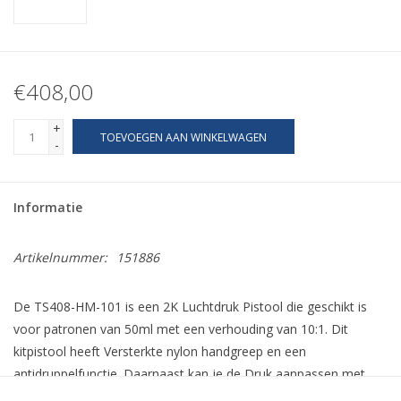
€408,00
+
TOEVOEGEN AAN WINKELWAGEN
-
Informatie
Artikelnummer:
151886
De TS408-HM-101 is een 2K Luchtdruk Pistool die geschikt is
voor patronen van 50ml met een verhouding van 10:1. Dit
kitpistool heeft Versterkte nylon handgreep en een
antidruppelfunctie. Daarnaast kan je de Druk aanpassen met
één hand. dit werkt zeer effectief en fijn. Daar naast kan je snel