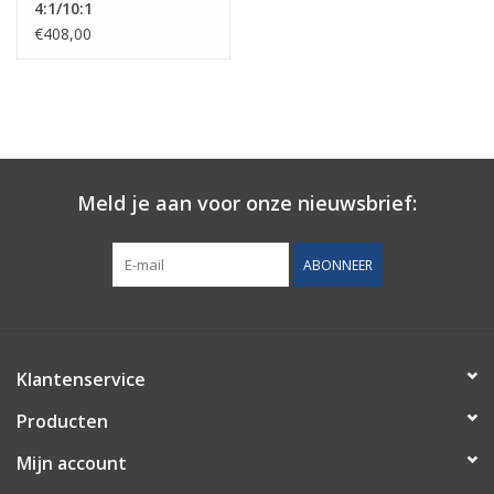
4:1/10:1
Spuit lengte: 184mm
€408,00
Het handvat is gemaakt van: Versterkt Nylon
De loop van de spuit is gemaakt van: Versterkt Nylon
Kleur: Zwart
Meld je aan voor onze nieuwsbrief:
ABONNEER
Klantenservice
Producten
Mijn account