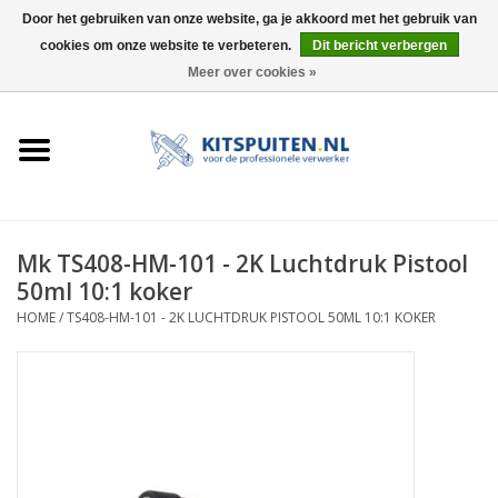
Door het gebruiken van onze website, ga je akkoord met het gebruik van
cookies om onze website te verbeteren.
Dit bericht verbergen
0 Artikelen - €0,00
Meer over cookies »
HOME
ACTIE
KITSPUITEN
Mk TS408-HM-101 - 2K Luchtdruk Pistool
50ml 10:1 koker
ELEKTRISCH
HOME
/
TS408-HM-101 - 2K LUCHTDRUK PISTOOL 50ML 10:1 KOKER
HANDDRUK
LUCHTDRUK
ACCESSOIRES