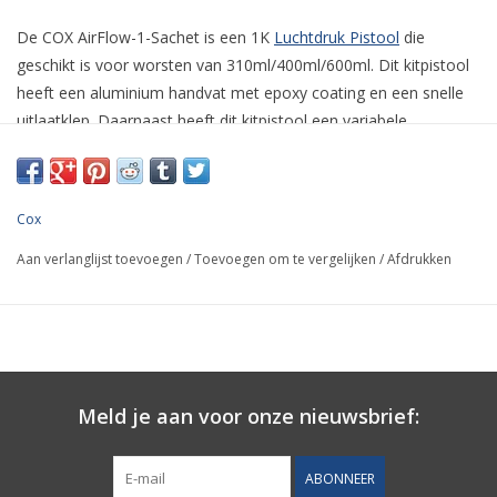
De COX AirFlow-1-Sachet is een 1K
Luchtdruk Pistool
die
geschikt is voor worsten van 310ml/400ml/600ml. Dit kitpistool
heeft een aluminium handvat met epoxy coating en een snelle
uitlaatklep. Daarnaast heeft dit kitpistool een variabele
snelheidsregelaar, deze is regelbaar tot 6.8 bar. En Drijvende
plunjer, vast zuigersysteem. Professionele kwaliteit. Voordelig
op voorraad bij Kitspuiten.nl. Bestel nu.
Cox
De belangrijkste voordelen van de COX AirFlow-1-Sachet zijn:
Aan verlanglijst toevoegen
/
Toevoegen om te vergelijken
/
Afdrukken
Ergonomisch ontworpen voor comfort
Minimaliseert doorstroom
Voor nauwkeurige controle, soepele materiaalstroom
Standaard gemonteerd - andere zijn beschikbaar
Minimaliseert verspilling van materiaal
Geeft u lange tijd zorgeloze prestaties
Meld je aan voor onze nieuwsbrief:
Specificaties
ABONNEER