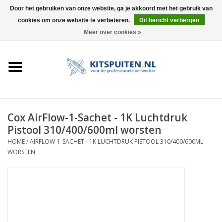
Door het gebruiken van onze website, ga je akkoord met het gebruik van
cookies om onze website te verbeteren.
Dit bericht verbergen
0 Artikelen - €0,00
Meer over cookies »
HOME
ACTIE
KITSPUITEN
Cox AirFlow-1-Sachet - 1K Luchtdruk
Pistool 310/400/600ml worsten
ELEKTRISCH
HOME
/
AIRFLOW-1-SACHET - 1K LUCHTDRUK PISTOOL 310/400/600ML
WORSTEN
HANDDRUK
LUCHTDRUK
ACCESSOIRES