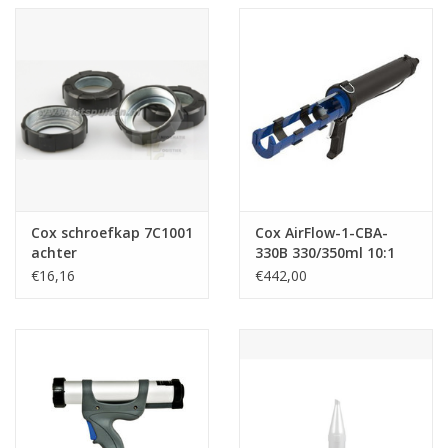
Cox schroefkap 7C1001
Cox AirFlow-1-CBA-
achter
330B 330/350ml 10:1
€16,16
€442,00