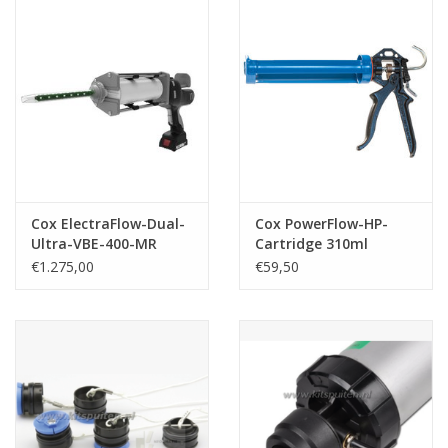
CONTACT
Cox ElectraFlow-Dual-
Cox PowerFlow-HP-
Ultra-VBE-400-MR
Cartridge 310ml
400ml 1:1/2:1/4:1/10:1
€1.275,00
€59,50