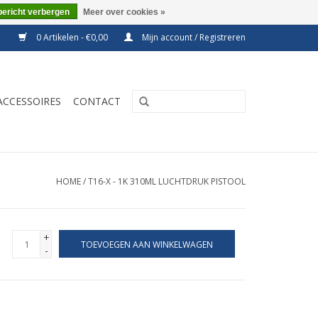
bericht verbergen
Meer over cookies »
0 Artikelen - €0,00
Mijn account / Registreren
ACCESSOIRES
CONTACT
HOME
/
T16-X - 1K 310ML LUCHTDRUK PISTOOL
+
TOEVOEGEN AAN WINKELWAGEN
-