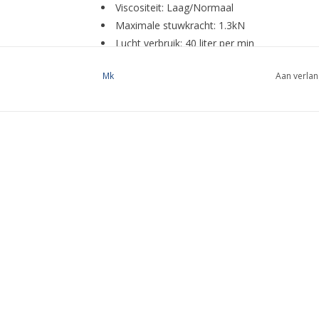
Viscositeit: Laag/Normaal
Maximale stuwkracht: 1.3kN
Lucht verbruik: 40 liter per min
Lichtgewicht: 0,88kg
Mk
Aan verlan
Spuit lengte: 228mm
Het handvat is gemaakt van: Versterkt Nylo
De loop van de spuit is gemaakt van: Staal
Kleur: Zwart/Rood
Mondstuk afmeting: 15,0mm