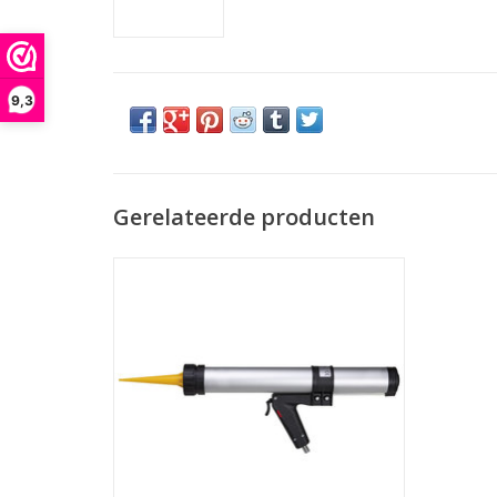
9,3
Gerelateerde producten
De MK T22-XP is een 1K Luchtdruk Pistool
die geschikt is voor worsten van 600ml.
Professionele kwaliteit.
TOEVOEGEN AAN WINKELWAGEN