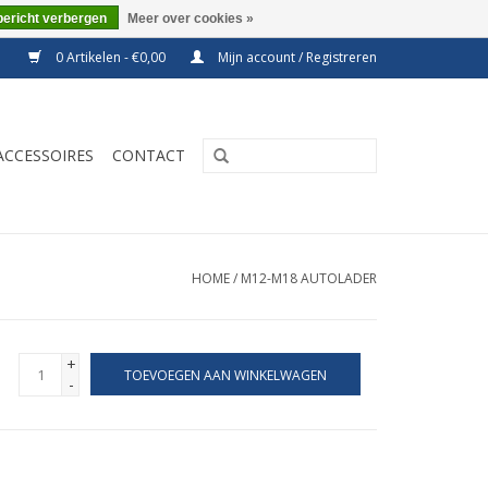
bericht verbergen
Meer over cookies »
0 Artikelen - €0,00
Mijn account / Registreren
ACCESSOIRES
CONTACT
HOME
/
M12-M18 AUTOLADER
+
TOEVOEGEN AAN WINKELWAGEN
-