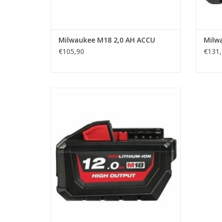
Milwaukee M18 2,0 AH ACCU
Milw
€105,90
€131,
Energierijke accu, speciaal ontworpen
voor toepassingen met een hoog
stroomverbruik.
TOEVOEGEN AAN WINKELWAGEN