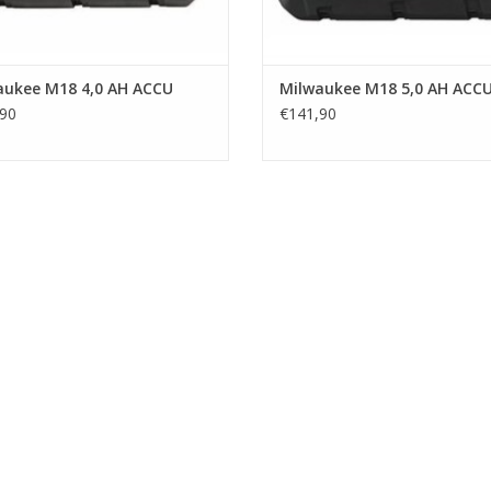
Handleidingen & Onderdelenlijsten
A4
aukee M18 4,0 AH ACCU
Milwaukee M18 5,0 AH ACC
Product Data A4 - Landscape
90
€141,90
A5
Fact Tag 14.9 x 6.9cm
Fact Tag 15.5 x 8.5cm