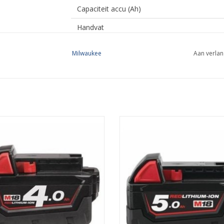
Capaciteit accu (Ah)
Handvat
Krachtbron
Milwaukee
Aan verlan
Laadtijd
Laadtijd (min)
Oplaadpoort
Oplaadtype
M18 4,0 AH ACCU
M18 5,0 AH ACCU, 493243048
EVOEGEN AAN WINKELWAGEN
TOEVOEGEN AAN WINKELWA
Systeem
Voor accutype Li-Ion
Voor accutype NiCd
Voor accutype NiMH
Downloads