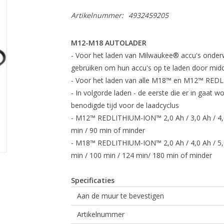
Artikelnummer:
4932459205
M12-M18 AUTOLADER
- Voor het laden van Milwaukee® accu's onderwe
gebruiken om hun accu's op te laden door midd
- Voor het laden van alle M18™ en M12™ RED
- In volgorde laden - de eerste die er in gaat wo
benodigde tijd voor de laadcyclus
- M12™ REDLITHIUM-ION™ 2,0 Ah / 3,0 Ah / 4,0 
min / 90 min of minder
- M18™ REDLITHIUM-ION™ 2,0 Ah / 4,0 Ah / 5,0 A
min / 100 min / 124 min/ 180 min of minder
Specificaties
Aan de muur te bevestigen
Artikelnummer