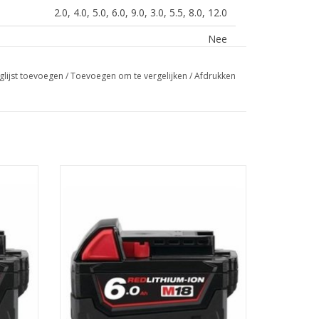
2.0, 4.0, 5.0, 6.0, 9.0, 3.0, 5.5, 8.0, 12.0
Nee
DC
glijst toevoegen
/
Toevoegen om te vergelijken
/
Afdrukken
40/80/100/124/180
40/80/100/124/180/75/130/190/285
1x M12™, 1x M18™
Opeenvolgend
3.
Levert tot 3x langere werkduur, tot 20%
méér vermogen, tot 2x langere levensduur
GEN
M12,M14,M18
vergeleken met andere lithium-ion
technologieën en/of vorige Milwaukee
Ja
accutechnologie. (Resultaten zijn
afhankelijk van machine en toepassing)
Nee
TOEVOEGEN AAN WINKELWAGEN
Nee