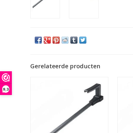
Gerelateerde producten
M12 Drukstang voor 400ml
49324
patroonhouder voor kitworsten . geschikt
Mi
9,3
voor de M12 C12 PCG Milwaukee kitspuit
TO
TOEVOEGEN AAN WINKELWAGEN