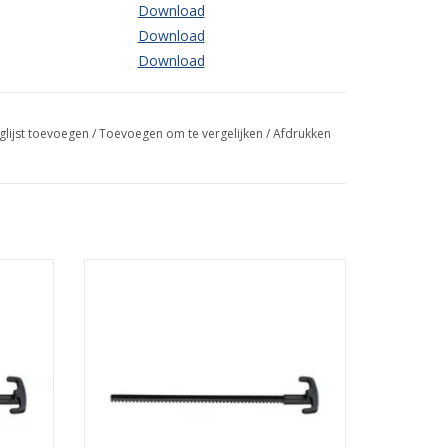
Download
Download
Download
glijst toevoegen
/
Toevoegen om te vergelijken
/
Afdrukken
M18 Drukstang voor 400ml
18 PCG
patroonhouder. Geschikt voor C18 PCG
kitspistool
GEN
TOEVOEGEN AAN WINKELWAGEN