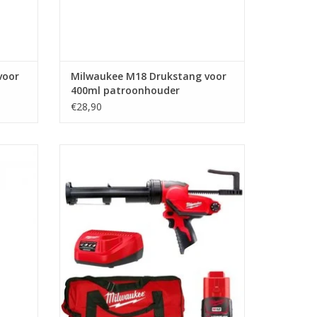
voor
Milwaukee M18 Drukstang voor
400ml patroonhouder
€28,90
 310ml.
Milwaukee 12 volt accu kitpistool voor
aukee
310ml koker patronen met accu en lader.
ng
Professionele kwaliteit.
nhouder
TOEVOEGEN AAN WINKELWAGEN
0.
GEN