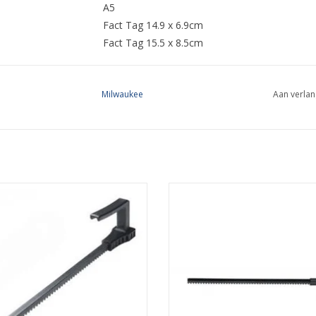
A5
Fact Tag 14.9 x 6.9cm
Fact Tag 15.5 x 8.5cm
Milwaukee
Aan verlan
30101 600 ml drukstang voor de
M18 Drukstang voor 400ml
lwaukee M12 C12 PCG kitspuit
patroonhouder. Geschikt voor C
kitspistool
EVOEGEN AAN WINKELWAGEN
TOEVOEGEN AAN WINKELWA