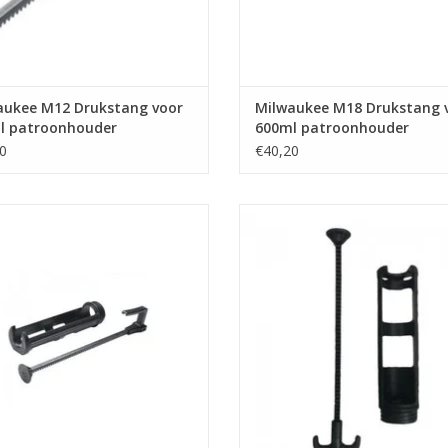
aukee M12 Drukstang voor
Milwaukee M18 Drukstang 
l patroonhouder
600ml patroonhouder
0
€40,20
nhouder voor kitkokers tot 310ml.
patroonhouder voor kitkokers tot
hikt voor de M12 PCG Milwaukee
geschikt voor de M18 PCG Milw
uit. Inclusief plunjerstang , zuiger
kitspuit. Inclusief plunjersta
atroonhouder en voedingsschroef.
4932352937, zuiger voor patroo
en voedingsschroef 4470033
EVOEGEN AAN WINKELWAGEN
TOEVOEGEN AAN WINKELWA