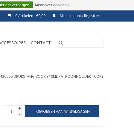
bericht verbergen
Meer over cookies »
0 Artikelen - €0,00
Mijn account / Registreren
ACCESSOIRES
CONTACT
2430099 DRUKSTANG VOOR 310ML PATROONHOUDER - COPY
+
TOEVOEGEN AAN WINKELWAGEN
-