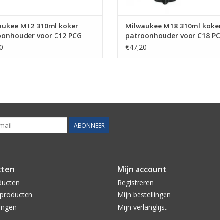
aukee M12 310ml koker
Milwaukee M18 310ml koke
oonhouder voor C12 PCG
patroonhouder voor C18 P
0
€47,20
ABONNEER
cten
Mijn account
ducten
Registreren
producten
Mijn bestellingen
ingen
Mijn verlanglijst