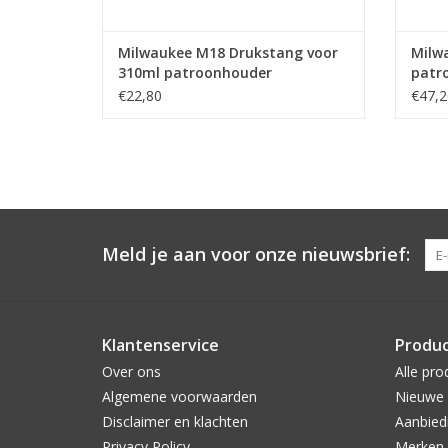
Milwaukee M18 Drukstang voor
Milw
310ml patroonhouder
patr
€22,80
€47,2
Meld je aan voor onze nieuwsbrief:
Klantenservice
Produ
Over ons
Alle pro
Algemene voorwaarden
Nieuwe 
Disclaimer en klachten
Aanbied
Privacy Policy
Merken