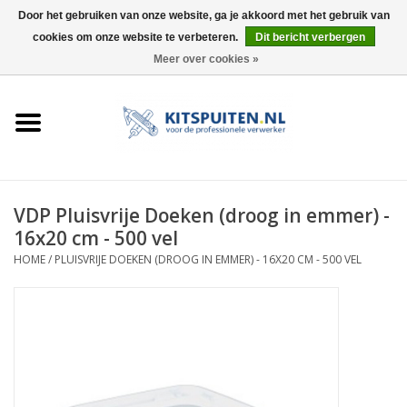
Door het gebruiken van onze website, ga je akkoord met het gebruik van
cookies om onze website te verbeteren.
Dit bericht verbergen
0 Artikelen - €0,00
Meer over cookies »
HOME
ACTIE
KITSPUITEN
VDP Pluisvrije Doeken (droog in emmer) -
16x20 cm - 500 vel
ELEKTRISCH
HOME
/
PLUISVRIJE DOEKEN (DROOG IN EMMER) - 16X20 CM - 500 VEL
HANDDRUK
LUCHTDRUK
ACCESSOIRES