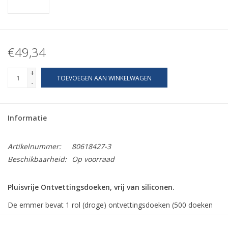
€49,34
+
TOEVOEGEN AAN WINKELWAGEN
-
Informatie
Artikelnummer:
80618427-3
Beschikbaarheid:
Op voorraad
Pluisvrije Ontvettingsdoeken, vrij van siliconen.
De emmer bevat 1 rol (droge) ontvettingsdoeken (500 doeken
per rol)