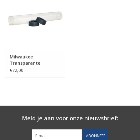
Milwaukee
Transparante
patroonhouder voor
€72,00
kitworsten 600 ml
Meld je aan voor onze nieuwsbrief:
ABONNEER