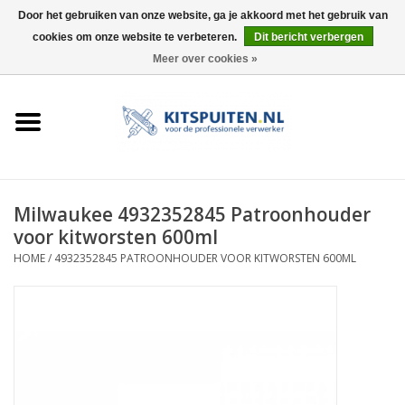
Door het gebruiken van onze website, ga je akkoord met het gebruik van
cookies om onze website te verbeteren.
Dit bericht verbergen
0 Artikelen - €0,00
Meer over cookies »
HOME
ACTIE
KITSPUITEN
Milwaukee 4932352845 Patroonhouder
voor kitworsten 600ml
ELEKTRISCH
HOME
/
4932352845 PATROONHOUDER VOOR KITWORSTEN 600ML
HANDDRUK
LUCHTDRUK
ACCESSOIRES