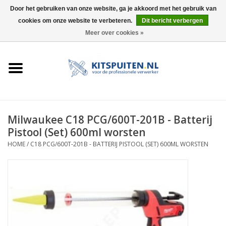
Door het gebruiken van onze website, ga je akkoord met het gebruik van
cookies om onze website te verbeteren.
Dit bericht verbergen
0 Artikelen - €0,00
Meer over cookies »
HOME
ACTIE
KITSPUITEN
Milwaukee C18 PCG/600T-201B - Batterij
Pistool (Set) 600ml worsten
ELEKTRISCH
HOME
/
C18 PCG/600T-201B - BATTERIJ PISTOOL (SET) 600ML WORSTEN
HANDDRUK
LUCHTDRUK
ACCESSOIRES