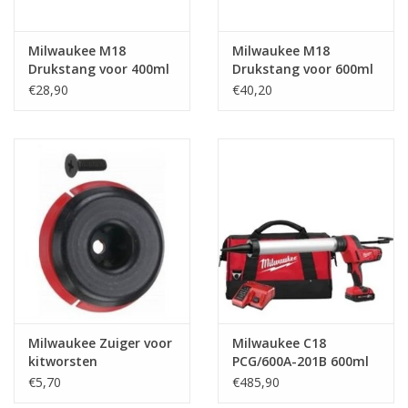
Product Data A4 -
Download
Milwaukee M18
Milwaukee M18
Landscape
Drukstang voor 400ml
Drukstang voor 600ml
A5
Download
patroonhouder
patroonhouder
€28,90
€40,20
Fact Tag 14.9 x 6.9cm
Download
Fact Tag 15.5 x 8.5cm
Download
Milwaukee Zuiger voor
Milwaukee C18
kitworsten
PCG/600A-201B 600ml
€5,70
€485,90