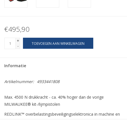
€495,90
+
TOEVOEGEN AAN WINKELWAGEN
-
Informatie
Artikelnummer:
4933441808
Max. 4500 N drukkracht - ca. 40% hoger dan de vorige
MILWAUKEE® kit-/lijmpistolen
REDLINK™ overbelastingsbeveiligingselektronica in machine en
accu voor onovertroffen duurzaamheid