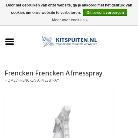
Door het gebruiken van onze website, ga je akkoord met het gebruik van
cookies om onze website te verbeteren.
Dit bericht verbergen
0 Artikelen - €0,00
Meer over cookies »
HOME
ACTIE
KITSPUITEN
Frencken Frencken Afmesspray
HOME
/
FRENCKEN AFMESSPRAY
ELEKTRISCH
HANDDRUK
LUCHTDRUK
ACCESSOIRES