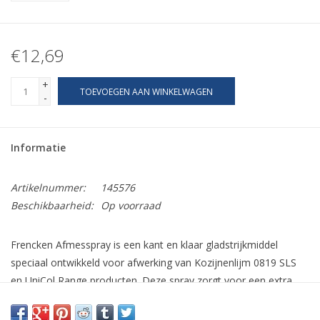
€12,69
+
TOEVOEGEN AAN WINKELWAGEN
-
Informatie
Artikelnummer:
145576
Beschikbaarheid:
Op voorraad
Frencken Afmesspray is een kant en klaar gladstrijkmiddel
speciaal ontwikkeld voor afwerking van Kozijnenlijm 0819 SLS
en UniCol Range producten. Deze spray zorgt voor een extra
gladde lijmnaad en vergemakkelijkt het afstrijken en
schoonhouden van gereedschap. Daarnaast kan deze spray