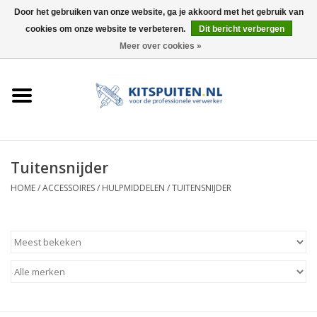
Door het gebruiken van onze website, ga je akkoord met het gebruik van
cookies om onze website te verbeteren.
Dit bericht verbergen
0 Artikelen - €0,00
Meer over cookies »
HOME
ACTIE
KITSPUITEN
Tuitensnijder
ELEKTRISCH
HOME
/
ACCESSOIRES
/
HULPMIDDELEN
/
TUITENSNIJDER
HANDDRUK
LUCHTDRUK
ACCESSOIRES