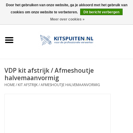
Door het gebruiken van onze website, ga je akkoord met het gebruik van
cookies om onze website te verbeteren.
Dit bericht verbergen
0 Artikelen - €0,00
Meer over cookies »
HOME
ACTIE
KITSPUITEN
VDP kit afstrijk / Afmeshoutje
halvemaanvormig
ELEKTRISCH
HOME
/
KIT AFSTRIJK / AFMESHOUTJE HALVEMAANVORMIG
HANDDRUK
LUCHTDRUK
ACCESSOIRES