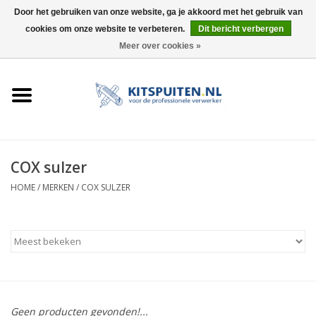
Door het gebruiken van onze website, ga je akkoord met het gebruik van
cookies om onze website te verbeteren.
Dit bericht verbergen
0 Artikelen - €0,00
Meer over cookies »
HOME
ACTIE
KITSPUITEN
COX sulzer
ELEKTRISCH
HOME
/
MERKEN
/
COX SULZER
HANDDRUK
LUCHTDRUK
ACCESSOIRES
Geen producten gevonden!...