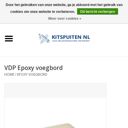
Door het gebruiken van onze website, ga je akkoord met het gebruik van
cookies om onze website te verbeteren.
Dit bericht verbergen
0 Artikelen - €0,00
Meer over cookies »
HOME
ACTIE
KITSPUITEN
VDP Epoxy voegbord
HOME
/
EPOXY VOEGBORD
ELEKTRISCH
HANDDRUK
LUCHTDRUK
ACCESSOIRES