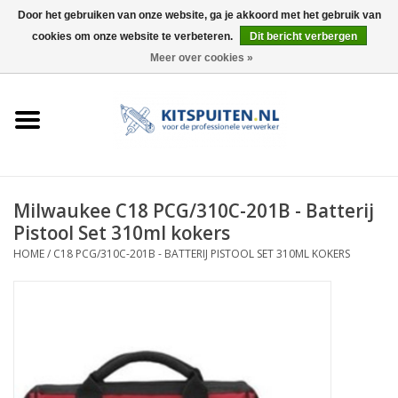
Door het gebruiken van onze website, ga je akkoord met het gebruik van
cookies om onze website te verbeteren.
Dit bericht verbergen
0 Artikelen - €0,00
Meer over cookies »
HOME
ACTIE
KITSPUITEN
Milwaukee C18 PCG/310C-201B - Batterij
Pistool Set 310ml kokers
ELEKTRISCH
HOME
/
C18 PCG/310C-201B - BATTERIJ PISTOOL SET 310ML KOKERS
HANDDRUK
LUCHTDRUK
ACCESSOIRES