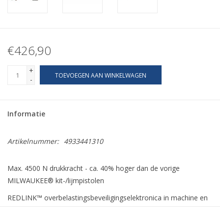
€426,90
+
TOEVOEGEN AAN WINKELWAGEN
-
Informatie
Artikelnummer:
4933441310
Max. 4500 N drukkracht - ca. 40% hoger dan de vorige
MILWAUKEE® kit-/lijmpistolen
REDLINK™ overbelastingsbeveiligingselektronica in machine en
accu voor onovertroffen duurzaamheid