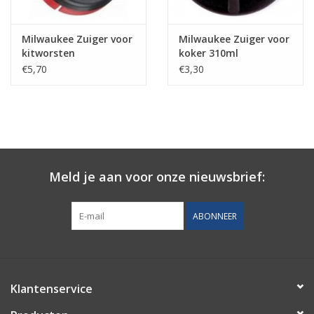
A4
Download
Milwaukee Zuiger voor
Milwaukee Zuiger voor
Product Data A4 -
Download
kitworsten
koker 310ml
Landscape
patroonhouder
€5,70
€3,30
A5
Download
Fact Tag 14.9 x 6.9cm
Download
Fact Tag 15.5 x 8.5cm
Download
Meld je aan voor onze nieuwsbrief:
ABONNEER
Klantenservice