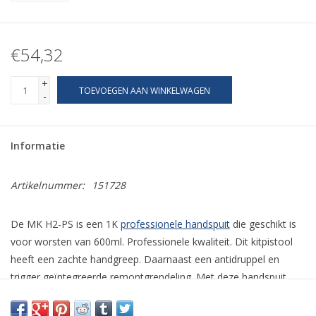
€54,32
+
TOEVOEGEN AAN WINKELWAGEN
-
Informatie
Artikelnummer:
151728
De MK H2-PS is een 1K
professionele handspuit
die geschikt is
voor worsten van 600ml. Professionele kwaliteit. Dit kitpistool
heeft een zachte handgreep. Daarnaast een antidruppel en
trigger geïntegreerde remontgrendeling. Met deze handspuit
heb je een ideale overbrengingsverhouding en een transparante
loop. Ook zit er een klik aan/uit zuiger op. Professionele