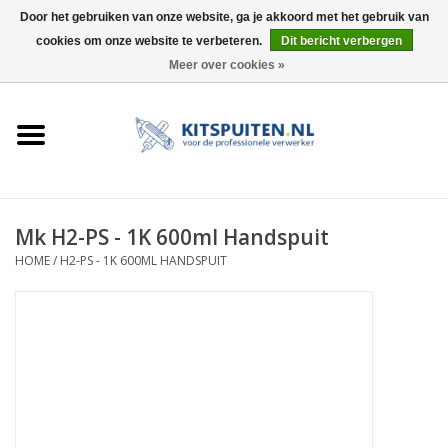
Door het gebruiken van onze website, ga je akkoord met het gebruik van
cookies om onze website te verbeteren.
Dit bericht verbergen
0 Artikelen - €0,00
Meer over cookies »
HOME
ACTIE
KITSPUITEN
Mk H2-PS - 1K 600ml Handspuit
HOME
/
H2-PS - 1K 600ML HANDSPUIT
ELEKTRISCH
HANDDRUK
LUCHTDRUK
ACCESSOIRES