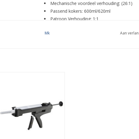
Mechanische voordeel verhouding: (26:1)
Passend kokers: 600ml/620ml
Patroon Verhouding: 1:1
Viscositeit: Normaal
Mk
Aan verlan
Maximale stuwkracht: 5kN
Lichtgewicht: 1,2kg
Spuit lengte: 231mm
Het handvat is gemaakt van: Versterkt Nylo
De loop van de spuit is gemaakt van: Verste
Kleur: Zwart
MK H245 is een 1K handspuit die
chikt is voor kokers van 310ml.
Professionele kwaliteit.
EVOEGEN AAN WINKELWAGEN