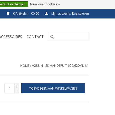
bericht verbergen
Meer over cookies »
0 Artikelen - €0,00
Mijn account / Registreren
ACCESSOIRES
CONTACT
HOME
/
H288-N - 2K HANDSPUIT 600/620ML 1:1
+
TOEVOEGEN AAN WINKELWAGEN
-