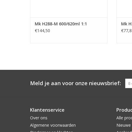
Mk H288-M 600/620ml 1:1
Mk H
€144,50
€77,8
Meld je aan voor onze nieuwsbrief:
Klantenservice
Produ
Over ons
Alle pro
Algemene voorwaarden
Nieuwe 