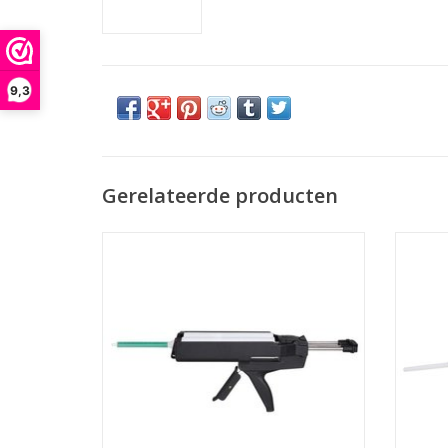
9,3
Gerelateerde producten
De MK H288-M is een 2K Handspuit die
De 
geschikt is voor patronen van 600ml en
ges
620ml. Met een Patroon verhouding van
1:1. Eenvoudige bediening voor
TO
nauwkeurig werken.
TOEVOEGEN AAN WINKELWAGEN