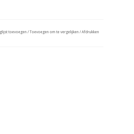
glijst toevoegen
/
Toevoegen om te vergelijken
/
Afdrukken
n
rkt Nylon