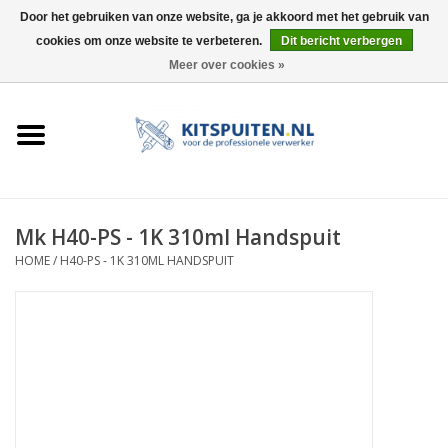
Door het gebruiken van onze website, ga je akkoord met het gebruik van
cookies om onze website te verbeteren.
Dit bericht verbergen
0 Artikelen - €0,00
Meer over cookies »
HOME
ACTIE
KITSPUITEN
Mk H40-PS - 1K 310ml Handspuit
HOME
/
H40-PS - 1K 310ML HANDSPUIT
ELEKTRISCH
HANDDRUK
LUCHTDRUK
ACCESSOIRES