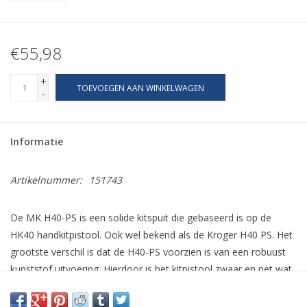
€55,98
+
TOEVOEGEN AAN WINKELWAGEN
-
Informatie
Artikelnummer:
151743
De MK H40-PS is een solide kitspuit die gebaseerd is op de
HK40 handkitpistool. Ook wel bekend als de Kroger H40 PS. Het
grootste verschil is dat de H40-PS voorzien is van een robuust
kunststof uitvoering. Hierdoor is het kitpistool zwaar en net wat
handzamer dan de metalen H40 uitvoering. Deze kitpuit van MK
is een prettig professioneel kitpistool die je ook kunt gebruiken