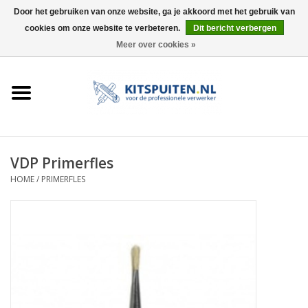
Door het gebruiken van onze website, ga je akkoord met het gebruik van
cookies om onze website te verbeteren.
Dit bericht verbergen
0 Artikelen - €0,00
Meer over cookies »
HOME
ACTIE
KITSPUITEN
VDP Primerfles
HOME
/
PRIMERFLES
ELEKTRISCH
HANDDRUK
LUCHTDRUK
ACCESSOIRES