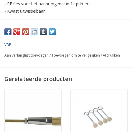
- PE fles voor het aanbrengen van 1k primers.
- Kwast uitwisselbaar.
Productinformatie
Door de gesloten inhoud kan de (vaak mensonvriendelijke)
primer niet snel vervliegen. Ook is de primer hiermee beter en
VDP
sneller doseerbaar.
Aan verlanglijst toevoegen
/
Toevoegen om te vergelijken
/
Afdrukken
Gerelateerde producten