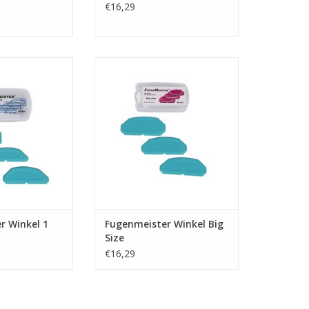
€16,29
 tool om mooie
Handige afmes tool om mooie
egen te maken.
strakke kitvoegen te maken.
N WINKELWAGEN
TOEVOEGEN AAN WINKELWAGEN
r Winkel 1
Fugenmeister Winkel Big
Size
€16,29