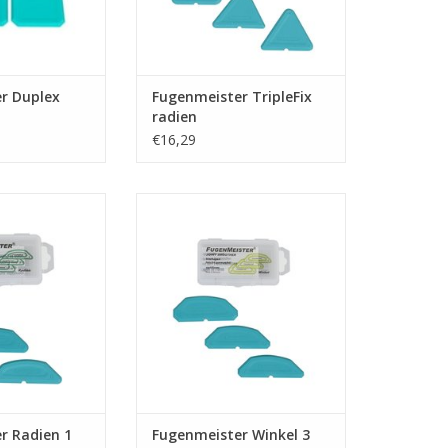
r Duplex
Fugenmeister TripleFix
radien
€16,29
 tool om mooie
Handige afmes tool om mooie
egen te maken.
strakke kitvoegen te maken.
N WINKELWAGEN
TOEVOEGEN AAN WINKELWAGEN
r Radien 1
Fugenmeister Winkel 3