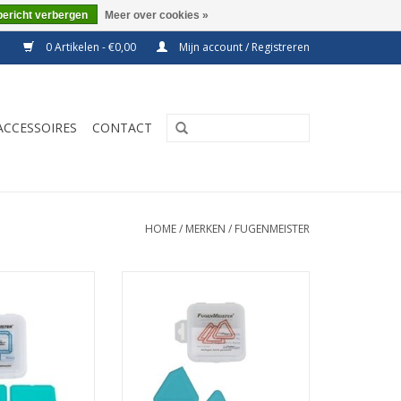
bericht verbergen
Meer over cookies »
0 Artikelen - €0,00
Mijn account / Registreren
ACCESSOIRES
CONTACT
HOME
/
MERKEN
/
FUGENMEISTER
 tool om mooie
Handige afmes tool om mooie
egen te maken.
strakke kitvoegen te maken.
N WINKELWAGEN
TOEVOEGEN AAN WINKELWAGEN