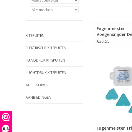
Fugenmeister
Voegensnijder De
KITSPUITEN
€30,55
ELEKTRISCHE KITSPUITEN
Handige afmes tool
HANDDRUK KITSPUITEN
strakke kitvoegen 
LUCHTDRUK KITSPUITEN
TOEVOEGEN AAN WI
ACCESSOIRES
AANBIEDINGEN
Fugenmeister Tri
9,3