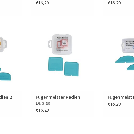
€16,29
€16,29
 om mooie
Handige afmes tool om mooie
Handige afmes
te maken.
strakke kitvoegen te maken.
strakke kitvo
NKELWAGEN
TOEVOEGEN AAN WINKELWAGEN
TOEVOEGEN AA
dien 2
Fugenmeister Radien
Fugenmeiste
Duplex
€16,29
€16,29