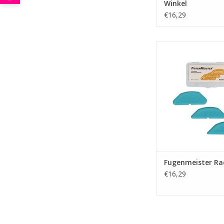
Winkel
€16,29
Handige afmes tool
strakke kitvoegen 
TOEVOEGEN AAN WI
Fugenmeister Ra
€16,29