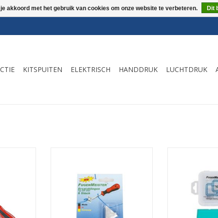
 je akkoord met het gebruik van cookies om onze website te verbeteren.
Dit 
CTIE
KITSPUITEN
ELEKTRISCH
HANDDRUK
LUCHTDRUK
 een nieuw
Fugenmeister voegensnijder
Handige afmes
or TÜV
vervangingsbladen.
strakke kitvo
snijdend
TOEVOEGEN AAN WINKELWAGEN
TOEVOEGEN AA
et grondig
lexibele
en.
NKELWAGEN