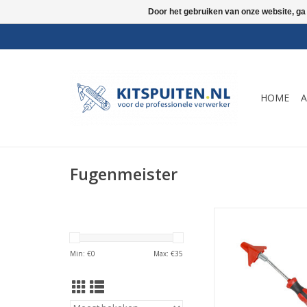
Door het gebruiken van onze website, ga
HOME
A
Fugenmeister
De voegensnijder Is
ontwikkeld en do
goedgekeurd twee
Min: €
0
Max: €
35
gereedschap voor h
verwijderen van f
afdichtmiddel
TOEVOEGEN AAN WI