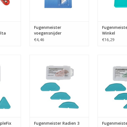
Fugenmeister
Fugenmeiste
lta
voegensnijder
Winkel
vervangingsbladen
€4,46
€16,29
 om mooie
Handige afmes tool om mooie
Handige afmes
te maken.
strakke kitvoegen te maken.
strakke kitvo
NKELWAGEN
TOEVOEGEN AAN WINKELWAGEN
TOEVOEGEN AA
pleFix
Fugenmeister Radien 3
Fugenmeiste