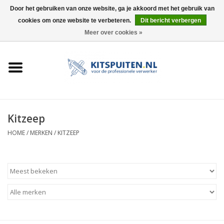
Door het gebruiken van onze website, ga je akkoord met het gebruik van
cookies om onze website te verbeteren.
Dit bericht verbergen
0 Artikelen - €0,00
Meer over cookies »
HOME
ACTIE
KITSPUITEN
Kitzeep
ELEKTRISCH
HOME
/
MERKEN
/
KITZEEP
HANDDRUK
LUCHTDRUK
ACCESSOIRES