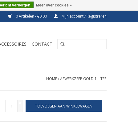
bericht verbergen
Meer over cookies »
0 Artikelen - €0,00
Mijn account / Registreren
ACCESSOIRES
CONTACT
HOME
/
AFWERKZEEP GOLD 1 LITER
+
TOEVOEGEN AAN WINKELWAGEN
-