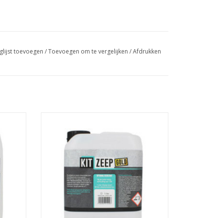
glijst toevoegen
/
Toevoegen om te vergelijken
/
Afdrukken
 de
pH7 neutrale afwerkzeep voor de
de huid
professional. Niet agressief voor de huid
ling of
of het kitproduct. Geeft geen vergeling of
verkleuring van de kit.
GEN
TOEVOEGEN AAN WINKELWAGEN