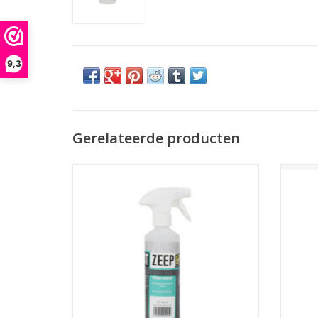
9,3
Gerelateerde producten
Kant en klare pH7 neutrale afwerkzeep.
pH
Niet agressief voor de huid of het
profes
kitproduct. Geeft geen vergeling of
of het
verkleuring van de kit. Hoeft niet
verk
vermengd te worden met water.
TOEVOEGEN AAN WINKELWAGEN
TO