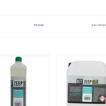
Kitzeep
Aan verlan
7 neutrale afwerkzeep voor de
pH7 neutrale afwerkzeep voor
sional. Niet agressief voor de huid
professional. Niet agressief voor 
 kitproduct. Geeft geen vergeling of
of het kitproduct. Geeft geen verge
leuring van de kit. voor gevoelige
verkleuring van de kit.
handen
TOEVOEGEN AAN WINKELWA
EVOEGEN AAN WINKELWAGEN