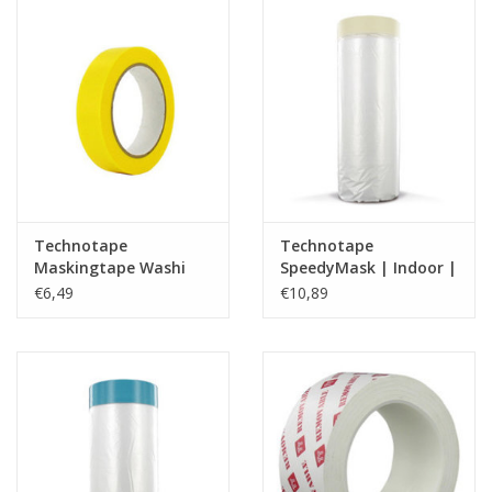
CONTACT
Technotape
Technotape
Maskingtape Washi
SpeedyMask | Indoor |
Gold
Folie
€6,49
€10,89