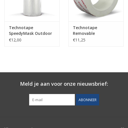
Technotape
Technotape
SpeedyMask Outdoor
Removable
UV-B10
Stuclopertape
€12,00
€11,25
Meld je aan voor onze nieuwsbrief:
ABONNEER