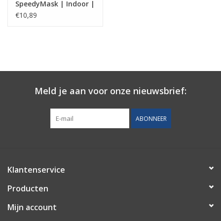
Verwerkbaar met dispenser
SpeedyMask | Indoor |
UV bestendig
Folie
€10,89
Meld je aan voor onze nieuwsbrief:
ABONNEER
Klantenservice
Producten
Mijn account