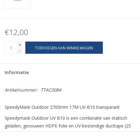
€12,00
+
TOEVOEGEN AAN WINKELWAGEN
-
Informatie
Artikelnummer:
TTAC0084
SpeedyMask Outdoor 2700mm 17M UV-B10 transparant
Speedymask Outdoor UV B10 is een combinatie van statisch
geladen, gevouwen HDPE-folie en UV-bestendige ducttape (25
mm), voorzien van een rubber solvent belijming. Snelle en