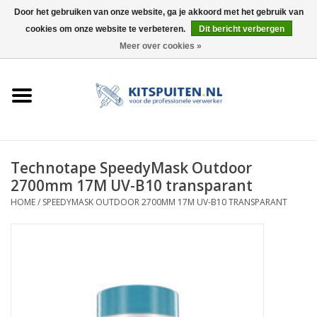
Door het gebruiken van onze website, ga je akkoord met het gebruik van
cookies om onze website te verbeteren.
Dit bericht verbergen
0 Artikelen - €0,00
Meer over cookies »
HOME
ACTIE
KITSPUITEN
Technotape SpeedyMask Outdoor
2700mm 17M UV-B10 transparant
ELEKTRISCH
HOME
/
SPEEDYMASK OUTDOOR 2700MM 17M UV-B10 TRANSPARANT
HANDDRUK
LUCHTDRUK
ACCESSOIRES