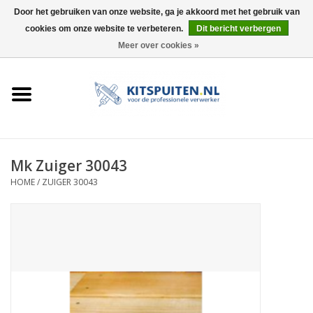
Door het gebruiken van onze website, ga je akkoord met het gebruik van
cookies om onze website te verbeteren.
Dit bericht verbergen
0 Artikelen - €0,00
Meer over cookies »
HOME
ACTIE
KITSPUITEN
Mk Zuiger 30043
HOME
/
ZUIGER 30043
ELEKTRISCH
HANDDRUK
LUCHTDRUK
ACCESSOIRES