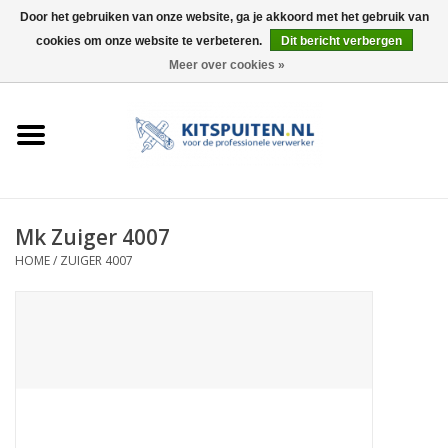
Door het gebruiken van onze website, ga je akkoord met het gebruik van
cookies om onze website te verbeteren.
Dit bericht verbergen
0 Artikelen - €0,00
Meer over cookies »
HOME
ACTIE
KITSPUITEN
Mk Zuiger 4007
HOME
/
ZUIGER 4007
ELEKTRISCH
HANDDRUK
LUCHTDRUK
ACCESSOIRES