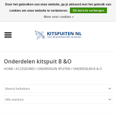
Door het gebruiken van onze website, ga je akkoord met het gebruik van
cookies om onze website te verbeteren.
Dit bericht verbergen
0 Artikelen - €0,00
Meer over cookies »
HOME
ACTIE
KITSPUITEN
Onderdelen kitspuit B &O
ELEKTRISCH
HOME
/
ACCESSOIRES
/
ONDERDELEN SPUITEN
/
ONDERDELEN B & O
HANDDRUK
LUCHTDRUK
ACCESSOIRES