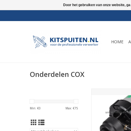
Door het gebruiken van onze website, ga
HOME
A
Onderdelen COX
7A1503 Drukreduceer
type 1 6,8 bar Cox 
7A1503
Min: €
0
Max: €
75
TOEVOEGEN AAN WI