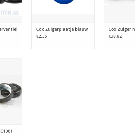
rventiel
Cox Zuigerplaatje blauw
Cox Zuiger 
€2,35
€38,82
001 achter
NKELWAGEN
7C1001