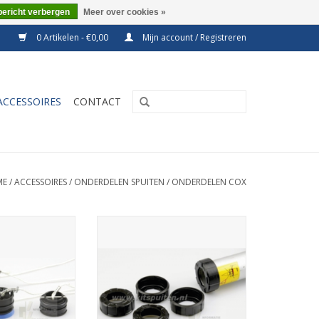
bericht verbergen
Meer over cookies »
0 Artikelen - €0,00
Mijn account / Registreren
ACCESSOIRES
CONTACT
ME
/
ACCESSOIRES
/
ONDERDELEN SPUITEN
/
ONDERDELEN COX
iten, 7A1005
Cox schroefkap voorzijde,
2C1801.
N WINKELWAGEN
TOEVOEGEN AAN WINKELWAGEN