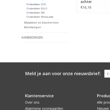
achter
Onderdelen COX
€16,16
Onderdelen B & O
Onderdelen MK
Onderdelen Milwaukee
Afplakken en beschermen
Werklampen
AANBIEDINGEN
Meld je aan voor onze nieuwsbrief:
Klantenservice
Produ
Over ons
Alle pro
Algemene voorwaarden
Nieuwe 