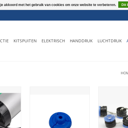
 je akkoord met het gebruik van cookies om onze website te verbeteren.
Dit 
CTIE
KITSPUITEN
ELEKTRISCH
HANDDRUK
LUCHTDRUK
HO
ventiel COX
Zuigerplaatje blauw COX
tbv Cox spu
spuiten ,
TOEVOEGEN AAN WINKELWAGEN
TOEVOEGEN AA
NKELWAGEN