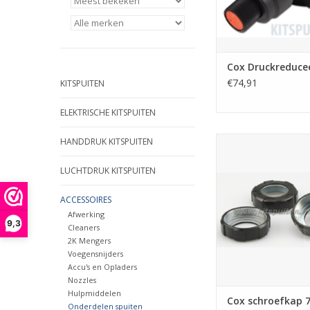
Cox Druckreducee
€74,91
KITSPUITEN
ELEKTRISCHE KITSPUITEN
Cox schroefkap 7C1
HANDDRUK KITSPUITEN
TOEVOEGEN AAN WI
LUCHTDRUK KITSPUITEN
ACCESSOIRES
Afwerking
9,3
Cleaners
2K Mengers
Voegensnijders
Accu's en Opladers
Nozzles
Hulpmiddelen
Cox schroefkap 
Onderdelen spuiten