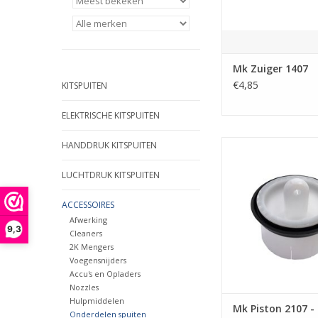
Mk Zuiger 1407
€4,85
KITSPUITEN
ELEKTRISCHE KITSPUITEN
zuiger voor de MK T2
HANDDRUK KITSPUITEN
XP kitspuit
LUCHTDRUK KITSPUITEN
TOEVOEGEN AAN WI
ACCESSOIRES
Afwerking
9,3
Cleaners
2K Mengers
Voegensnijders
Accu's en Opladers
Nozzles
Hulpmiddelen
Mk Piston 2107 -
Onderdelen spuiten