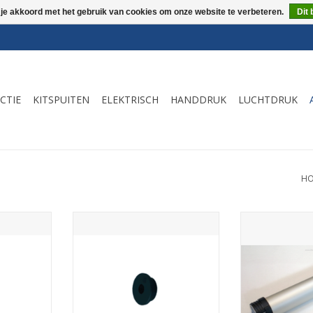
 je akkoord met het gebruik van cookies om onze website te verbeteren.
Dit 
CTIE
KITSPUITEN
ELEKTRISCH
HANDDRUK
LUCHTDRUK
H
voor types
Zwart zuigerplaatje voor types
Cylinder Alu
fstang.
MK met vierkante drijfstang.
vervangingscil
kits
NKELWAGEN
TOEVOEGEN AAN WINKELWAGEN
TOEVOEGEN AA