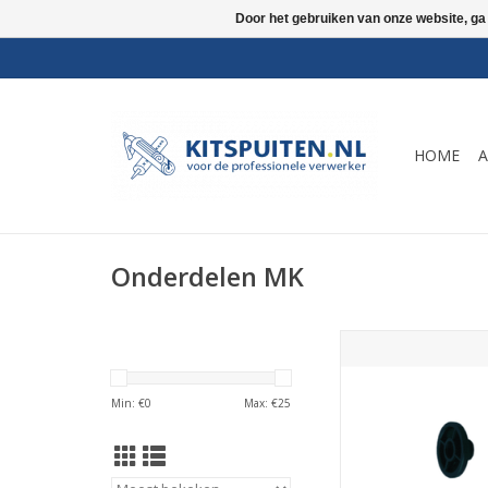
Door het gebruiken van onze website, ga
HOME
A
Onderdelen MK
Zwart zuigerplaatje 
MK met ronde drij
TOEVOEGEN AAN WI
Min: €
0
Max: €
25