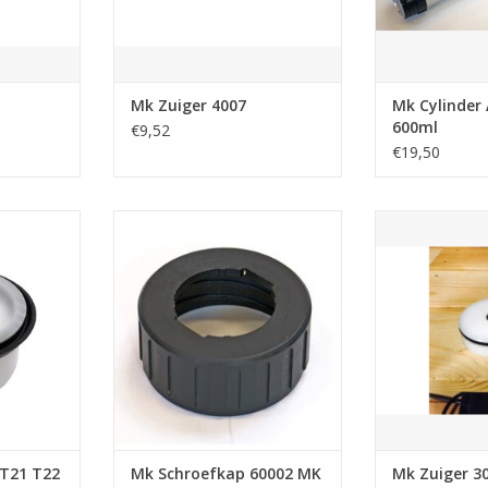
Mk Zuiger 4007
Mk Cylinder
600ml
€9,52
€19,50
1 en de T22
Schroef kap aan de voorkant .
Zuiger 30043 v
Geschikt voor alle nieuwe
T25 e
modellen MK spuiten.
NKELWAGEN
TOEVOEGEN AA
TOEVOEGEN AAN WINKELWAGEN
 T21 T22
Mk Schroefkap 60002 MK
Mk Zuiger 3