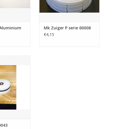
 Aluminium
Mk Zuiger P serie 60008
€4,15
oor de modellen
n H10.
N WINKELWAGEN
0043