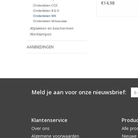
€14,98
Onderdelen COX
Onderdelen B & O
Onderdelen MK
Onderdelen Milwaukee
Afplakken en beschermen
Werklampen
AANBIEDINGEN
Meld je aan voor onze nieuwsbrief:
Klantenservice
Produ
Over ons
Alle pro
Algemene voorwaarden
Nieuwe 