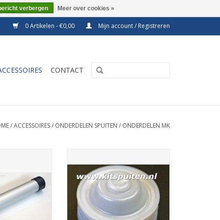
bericht verbergen
Meer over cookies »
0 Artikelen - €0,00
Mijn account / Registreren
ACCESSOIRES
CONTACT
OME
/
ACCESSOIRES
/
ONDERDELEN SPUITEN
/
ONDERDELEN MK
minium 600ml,
Zuiger P serie 60008
inder voor B612A
TOEVOEGEN AAN WINKELWAGEN
puit.
N WINKELWAGEN